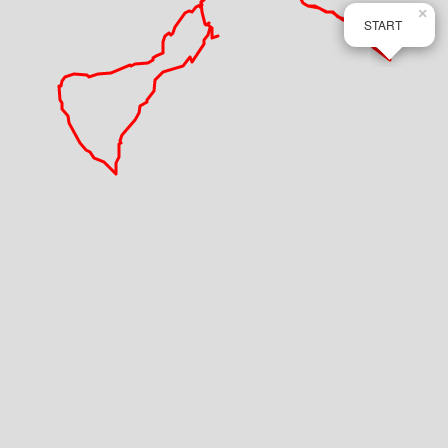
×
START