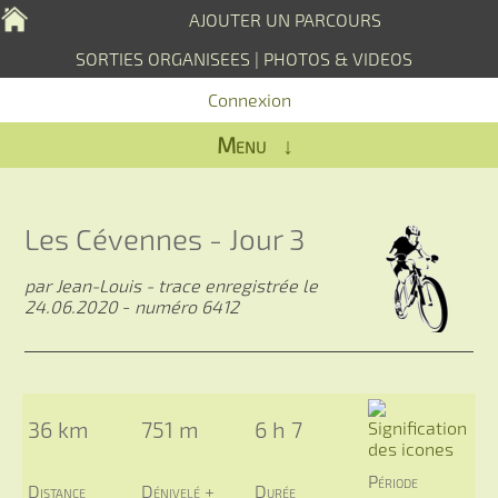
AJOUTER UN PARCOURS
SORTIES ORGANISEES
|
PHOTOS & VIDEOS
Connexion
Menu ↓
Les Cévennes - Jour 3
par Jean-Louis - trace enregistrée le
24.06.2020
-
numéro 6412
36 km
751 m
6 h 7
Période
Distance
Dénivelé +
Durée