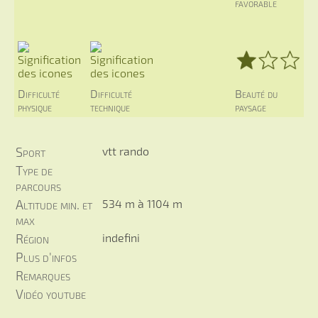
favorable
Difficulté
Difficulté
Beauté du
physique
technique
paysage
Sport
vtt rando
Type de
parcours
Altitude min. et
534 m à 1104 m
max
Région
indefini
Plus d'infos
Remarques
Vidéo youtube