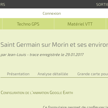
URS
SORTI
Connexion
Techno GPS
Matériel VTT
Saint Germain sur Morin et ses enviro
par Jean-Louis - trace enregistrée le 29.01.2017
Présentation
Analyse détaillée
Grande carte pou
Configuration de l'animation Google Earth
Ce formulaire permet de configurer le