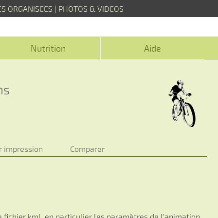
ES ORGANISEES
|
PHOTOS & VIDEOS
Nutrition
Aide
ns
r impression
Comparer
 fichier kml, en particulier les paramètres de l'animation