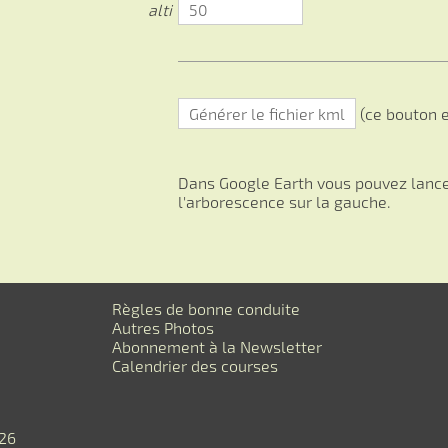
alti
(ce bouton e
Dans Google Earth vous pouvez lancer
l'arborescence sur la gauche.
Règles de bonne conduite
Autres Photos
Abonnement à la Newsletter
Calendrier des courses
026