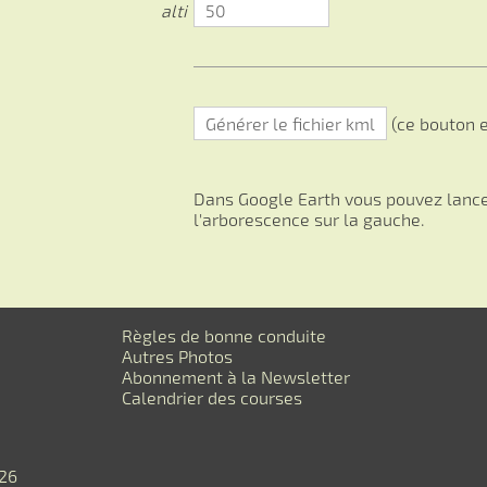
alti
(ce bouton e
Dans Google Earth vous pouvez lancer
l'arborescence sur la gauche.
Règles de bonne conduite
Autres Photos
Abonnement à la Newsletter
Calendrier des courses
026