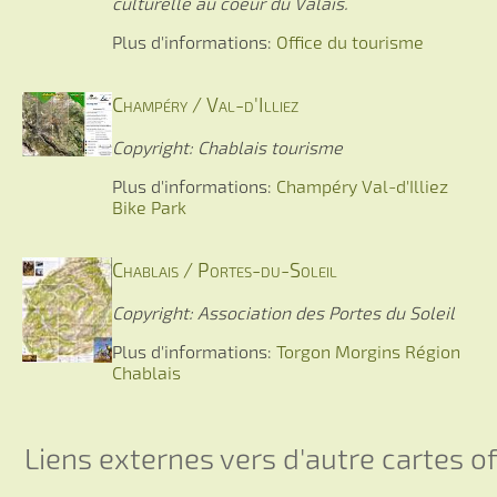
culturelle au coeur du Valais.
Plus d'informations:
Office du tourisme
Champéry / Val-d'Illiez
Copyright: Chablais tourisme
Plus d'informations:
Champéry
Val-d'Illiez
Bike Park
Chablais / Portes-du-Soleil
Copyright: Association des Portes du Soleil
Plus d'informations:
Torgon
Morgins
Région
Chablais
Liens externes vers d'autre cartes off