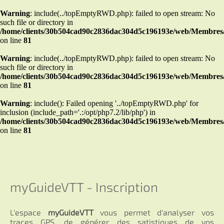
Warning
: include(../topEmptyRWD.php): failed to open stream: No
such file or directory in
/home/clients/30b504cad90c2836dac304d5c196193e/web/Membres/
on line
81
Warning
: include(../topEmptyRWD.php): failed to open stream: No
such file or directory in
/home/clients/30b504cad90c2836dac304d5c196193e/web/Membres/
on line
81
Warning
: include(): Failed opening '../topEmptyRWD.php' for
inclusion (include_path='.:/opt/php7.2/lib/php') in
/home/clients/30b504cad90c2836dac304d5c196193e/web/Membres/
on line
81
myGuideVTT - Inscription
L'espace
myGuideVTT
vous permet d'analyser vos
traces GPS, de générer des satistiques de vos