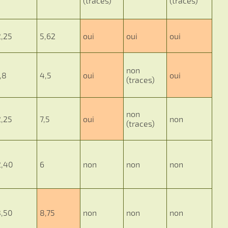
(traces)
(traces)
2,25
5,62
oui
oui
oui
non
,8
4,5
oui
oui
(traces)
non
2,25
7,5
oui
non
(traces)
2,40
6
non
non
non
3,50
8,75
non
non
non