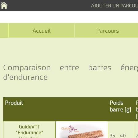
AJOUTER UN PARCO
Accueil
Parcours
Comparaison entre barres éner
d'endurance
Produit
Poids
barre [g]
GuideVTT
"Endurance"
35 - 40