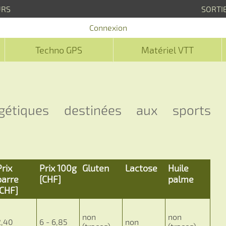
URS
SORTI
Connexion
Techno GPS
Matériel VTT
gétiques destinées aux sports
Prix
Prix 100g
Gluten
Lactose
Huile
barre
[CHF]
palme
[CHF]
non
non
2,40
6 - 6,85
non