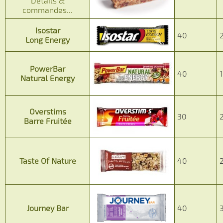
Détails &
commandes...
Isostar
40
Long Energy
PowerBar
40
1
Natural Energy
Overstims
30
Barre Fruitée
Taste Of Nature
40
Journey Bar
40